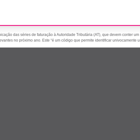
municação das séries de faturação à Autoridade Tributária (AT), que devem conter
evantes no próximo ano. Este “é um código que permite identificar univocamente 