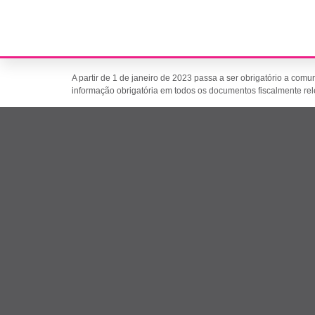
Etiqueta:
ATCUD
Comunicação de Séries à AT
A partir de 1 de janeiro de 2023 passa a ser obrigatório a co
informação obrigatória em todos os documentos fiscalmente rel