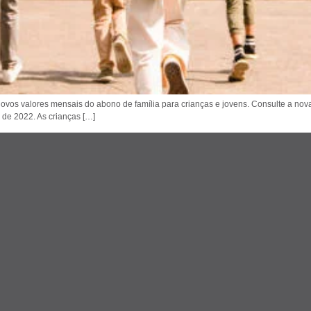
ovos valores mensais do abono de família para crianças e jovens. Consulte a nova
o de 2022. As crianças […]