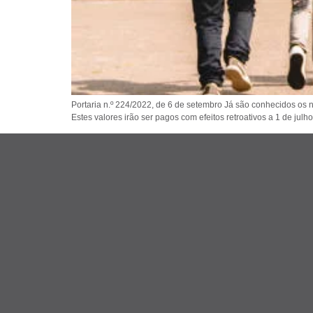
Portaria n.º 224/2022, de 6 de setembro Já são conhecidos os n
Estes valores irão ser pagos com efeitos retroativos a 1 de julh