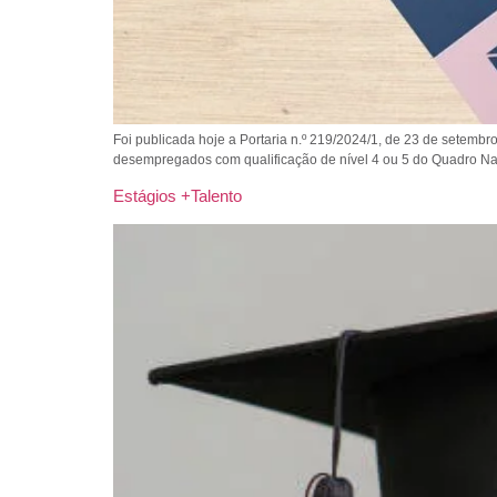
Foi publicada hoje a Portaria n.º 219/2024/1, de 23 de setembr
desempregados com qualificação de nível 4 ou 5 do Quadro Nac
Estágios +Talento