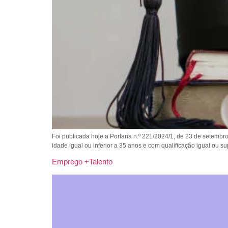
Foi publicada hoje a Portaria n.º 221/2024/1, de 23 de setemb
idade igual ou inferior a 35 anos e com qualificação igual ou s
Emprego +Talento