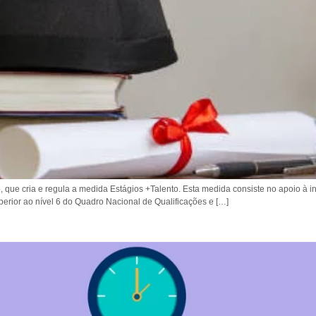
ro, que cria e regula a medida Estágios +Talento. Esta medida consiste no apoio
uperior ao nível 6 do Quadro Nacional de Qualificações e […]