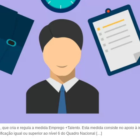
ro, que cria e regula a medida Emprego +Talento. Esta medida consiste no apoio 
lificação igual ou superior ao nível 6 do Quadro Nacional […]