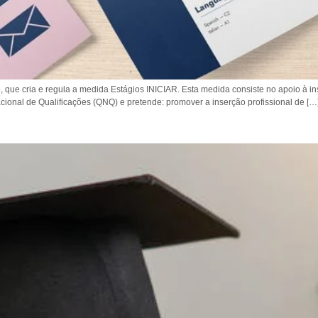
o, que cria e regula a medida Estágios INICIAR. Esta medida consiste no apoio à i
ional de Qualificações (QNQ) e pretende: promover a inserção profissional de […