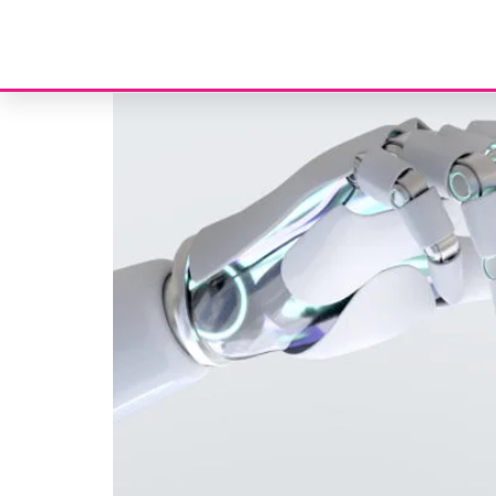
Etiqueta:
economia
Apoio à adoção de soluções de inteligência artificial