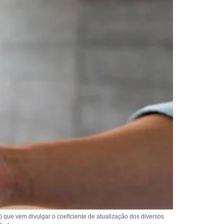
) que vem divulgar o coeficiente de atualização dos diversos