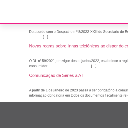
Etiqueta:
Faturas
2023: Comunicação de Faturas, Inventários e Faturas
De acordo com o Despacho n.º 8/2022-XXIII do Secretário
[…]
Novas regras sobre linhas telefónicas ao dispor do 
O DL nº 59/2021, em vigor desde junho/2022, estabelece o regim
consumidor: […]
Comunicação de Séries à AT
A partir de 1 de janeiro de 2023 passa a ser obrigatório a co
informação obrigatória em todos os documentos fiscalmente rel