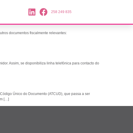
258 249 835
das faturas e outros documentos fiscalmente relevantes:
or. Assim, se disponibiliza linha telefónica para contacto do
 um Código Único do Documento (ATCUD), que passa a ser
um […]