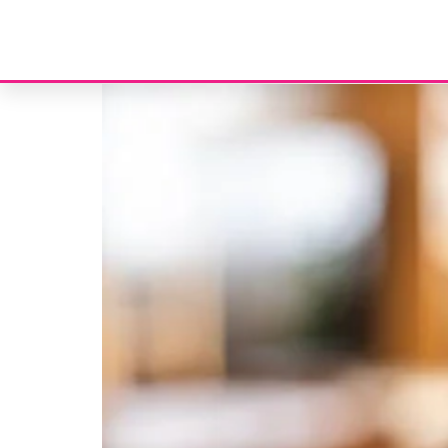
Etiqueta:
habitação
Pacote habitação – Medidas fiscais de incentivo à ha