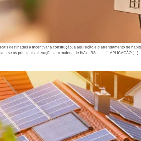
cais destinadas a incentivar a construção, a aquisição e o arrendamento de habita
entam-se as principais alterações em matéria de IVA e IRS. 1. APLICAÇÃO […]